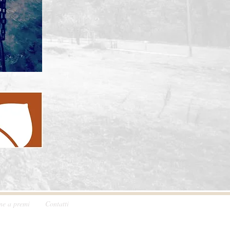
one a premi
Contatti