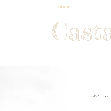
Home
Programm
Cast
La 49° edizion