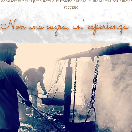
 conosciuto per il pane nero e le tipiche amiasc, si mobiliterà per allieta
speciale.
Non una sagra, un' esperienza 