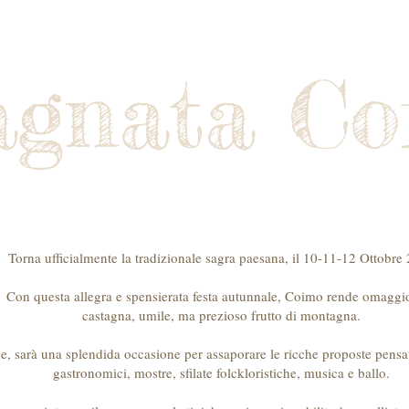
a
Dove soggiornare
Gallery
Tra
agnata Co
10-11-12 Ottobre 2025
Torna ufficialmente la tradizionale sagra paesana, il 10-11-12 Ottobre
Con questa allegra e spensierata festa autunnale, Coimo rende omaggio
castagna, umile, ma prezioso frutto di montagna.
e, sarà una splendida occasione per assaporare le ricche proposte pensat
gastronomici, mostre, sfilate folckloristiche, musica e ballo.