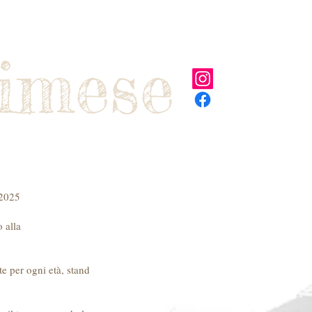
dizioni
More
imese
 2025
 alla
e per ogni età, stand