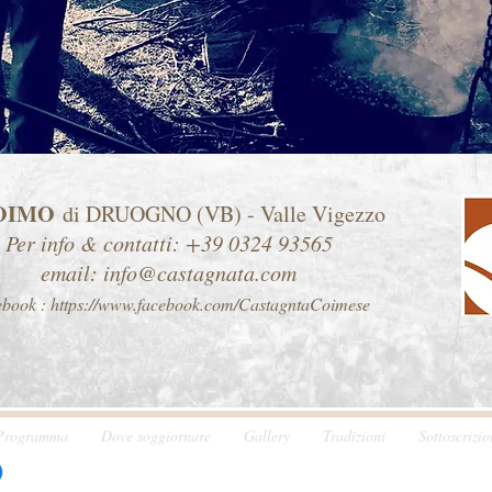
OIMO
di DRUOGNO (VB) - Valle Vigezzo
Per info & contatti: +39 0324 93565
email:
info@castagnata.com
ebook :
https://www.facebook.com/CastagntaCoimese
Programma
Dove soggiornare
Gallery
Tradizioni
Sottoscrizi
28853 - Frazione di Coimo - Comune di Druogno